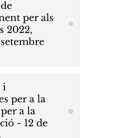
 de
nent per als
s 2022,
e setembre
 i
s per a la
per a la
ció - 12 de
.