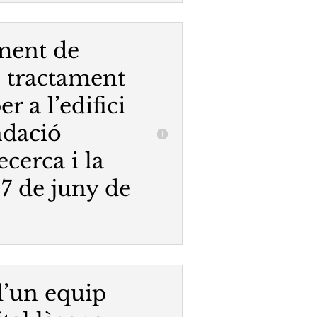
ment de
, tractament
r a l’edifici
ndació
ecerca i la
 7 de juny de
’un equip