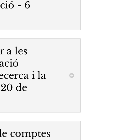
ció - 6
r a les
ació
ecerca i la
 20 de
 de comptes