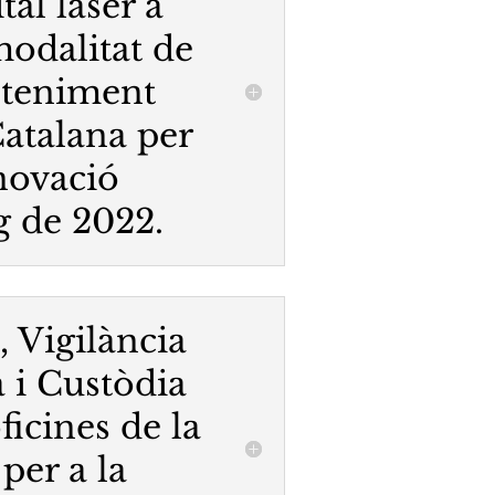
tal làser a
modalitat de
nteniment
Catalana per
nnovació
g de 2022.
, Vigilància
a i Custòdia
ficines de la
per a la