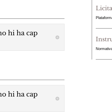
Licit
Plataform
o hi ha cap
Instr
Normativa
o hi ha cap