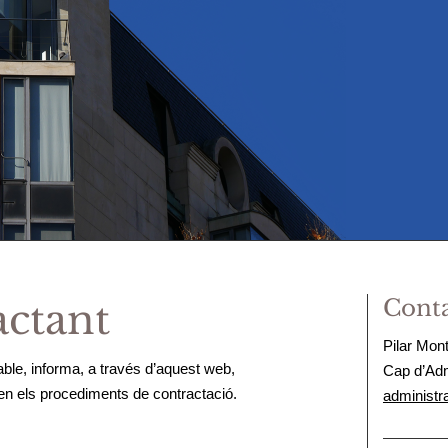
Conta
actant
Pilar Mon
able, informa, a través d’aquest web,
Cap d’Adm
len els procediments de contractació.
administr